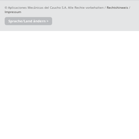
© Aplicaciones Mecánicas del Caucho S.A. Alle Rechte vorbehalten /
Rechtshinweis
/
Impressum
Sprache/Land ändern >