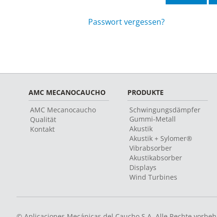
Passwort vergessen?
AMC MECANOCAUCHO
PRODUKTE
AMC Mecanocaucho
Schwingungsdämpfer
Gummi-Metall
Qualität
Akustik
Kontakt
Akustik + Sylomer®
Vibrabsorber
Akustikabsorber
Displays
Wind Turbines
© Aplicaciones Mecánicas del Caucho S.A. Alle Rechte vorbeh