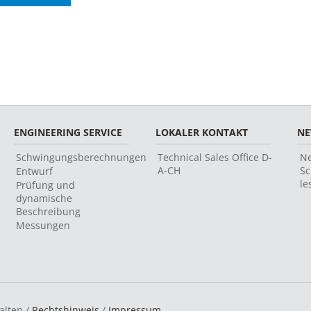
ENGINEERING SERVICE
LOKALER KONTAKT
N
Schwingungsberechnungen
Technical Sales Office D-
Ne
A-CH
Sc
Entwurf
le
Prüfung und
dynamische
Beschreibung
Messungen
alten /
Rechtshinweis
/
Impressum