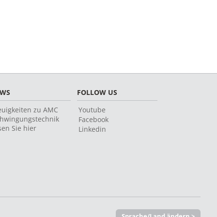
EWS
FOLLOW US
uigkeiten zu AMC
Youtube
hwingungstechnik
Facebook
sen Sie hier
Linkedin
Sprache/Land ändern >