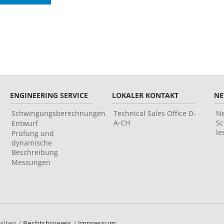
ENGINEERING SERVICE
LOKALER KONTAKT
N
Schwingungsberechnungen
Technical Sales Office D-
Ne
A-CH
Sc
Entwurf
le
Prüfung und
dynamische
Beschreibung
Messungen
alten /
Rechtshinweis
/
Impressum