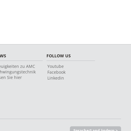
EWS
FOLLOW US
uigkeiten zu AMC
Youtube
hwingungstechnik
Facebook
sen Sie hier
Linkedin
Sprache/Land ändern >