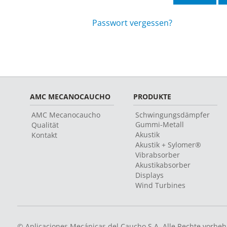
Passwort vergessen?
AMC MECANOCAUCHO
PRODUKTE
AMC Mecanocaucho
Schwingungsdämpfer
Gummi-Metall
Qualität
Akustik
Kontakt
Akustik + Sylomer®
Vibrabsorber
Akustikabsorber
Displays
Wind Turbines
© Aplicaciones Mecánicas del Caucho S.A. Alle Rechte vorbeh