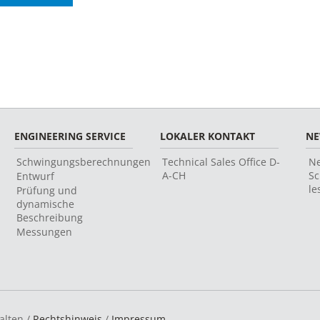
ENGINEERING SERVICE
LOKALER KONTAKT
N
Schwingungsberechnungen
Technical Sales Office D-
Ne
A-CH
Sc
Entwurf
le
Prüfung und
dynamische
Beschreibung
Messungen
alten /
Rechtshinweis
/
Impressum