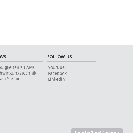
EWS
FOLLOW US
uigkeiten zu AMC
Youtube
hwingungstechnik
Facebook
sen Sie hier
Linkedin
Sprache/Land ändern >