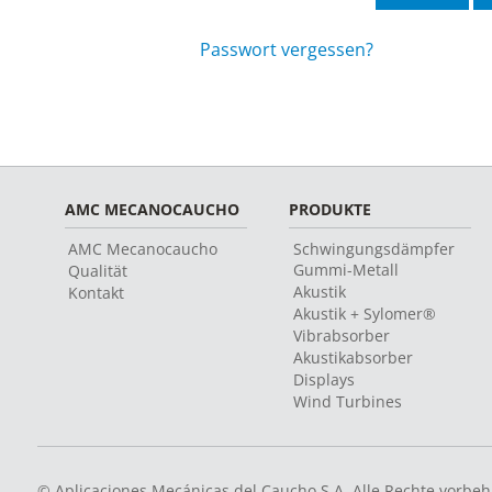
Passwort vergessen?
AMC MECANOCAUCHO
PRODUKTE
AMC Mecanocaucho
Schwingungsdämpfer
Gummi-Metall
Qualität
Akustik
Kontakt
Akustik + Sylomer®
Vibrabsorber
Akustikabsorber
Displays
Wind Turbines
© Aplicaciones Mecánicas del Caucho S.A. Alle Rechte vorbeh