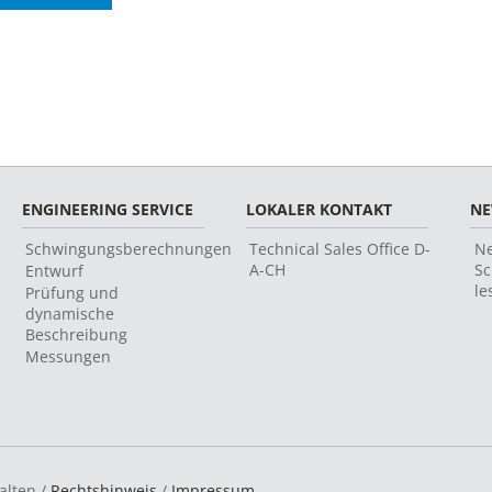
ENGINEERING SERVICE
LOKALER KONTAKT
N
Schwingungsberechnungen
Technical Sales Office D-
Ne
A-CH
Sc
Entwurf
le
Prüfung und
dynamische
Beschreibung
Messungen
alten /
Rechtshinweis
/
Impressum