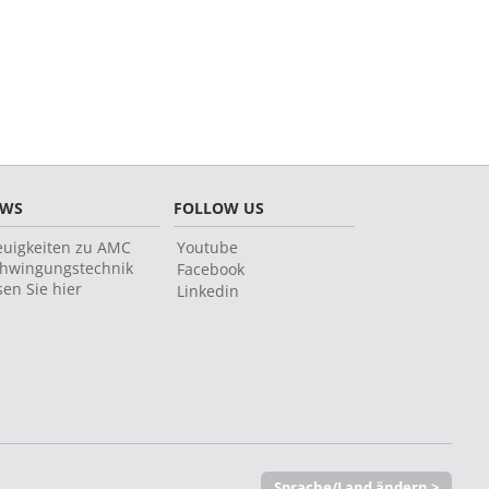
EWS
FOLLOW US
uigkeiten zu AMC
Youtube
hwingungstechnik
Facebook
sen Sie hier
Linkedin
Sprache/Land ändern >