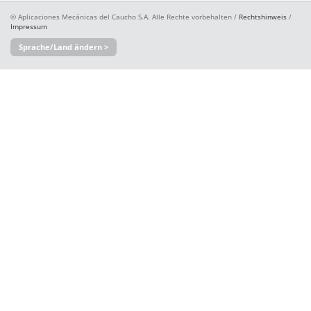
© Aplicaciones Mecánicas del Caucho S.A. Alle Rechte vorbehalten /
Rechtshinweis
/
Impressum
Sprache/Land ändern >