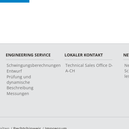
ENGINEERING SERVICE
LOKALER KONTAKT
N
Schwingungsberechnungen
Technical Sales Office D-
Ne
A-CH
Sc
Entwurf
le
Prüfung und
dynamische
Beschreibung
Messungen
alten /
Rechtshinweis
/
Impressum