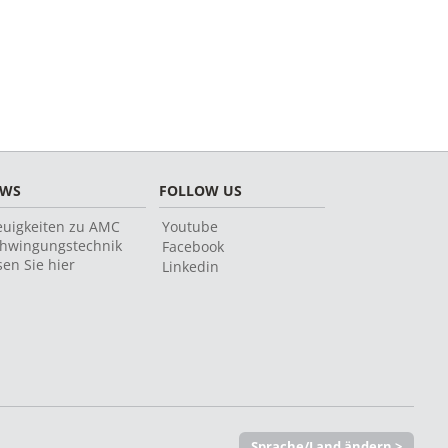
EWS
FOLLOW US
uigkeiten zu AMC
Youtube
hwingungstechnik
Facebook
sen Sie hier
Linkedin
Sprache/Land ändern >