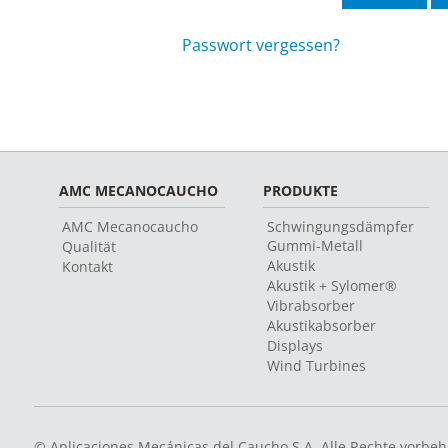
Passwort vergessen?
AMC MECANOCAUCHO
PRODUKTE
AMC Mecanocaucho
Schwingungsdämpfer
Gummi-Metall
Qualität
Akustik
Kontakt
Akustik + Sylomer®
Vibrabsorber
Akustikabsorber
Displays
Wind Turbines
© Aplicaciones Mecánicas del Caucho S.A. Alle Rechte vorbeh