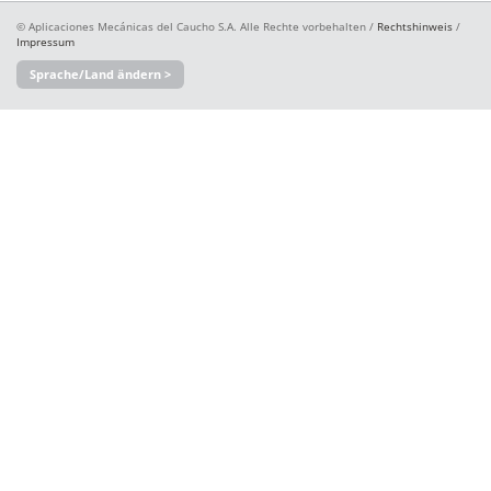
© Aplicaciones Mecánicas del Caucho S.A. Alle Rechte vorbehalten /
Rechtshinweis
/
Impressum
Sprache/Land ändern >