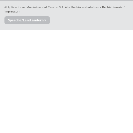
© Aplicaciones Mecánicas del Caucho S.A. Alle Rechte vorbehalten /
Rechtshinweis
/
Impressum
Sprache/Land ändern >