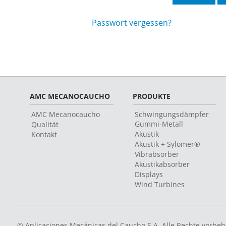
Passwort vergessen?
AMC MECANOCAUCHO
PRODUKTE
AMC Mecanocaucho
Schwingungsdämpfer
Gummi-Metall
Qualität
Akustik
Kontakt
Akustik + Sylomer®
Vibrabsorber
Akustikabsorber
Displays
Wind Turbines
© Aplicaciones Mecánicas del Caucho S.A. Alle Rechte vorbeh