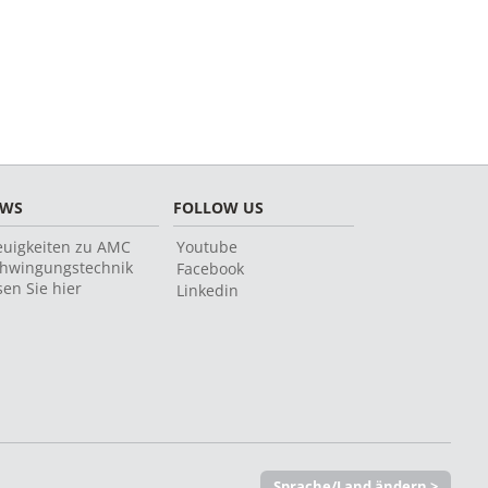
EWS
FOLLOW US
uigkeiten zu AMC
Youtube
hwingungstechnik
Facebook
sen Sie hier
Linkedin
Sprache/Land ändern >