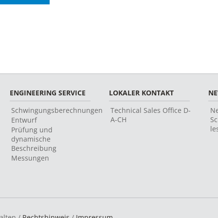
ENGINEERING SERVICE
LOKALER KONTAKT
N
Schwingungsberechnungen
Technical Sales Office D-
Ne
A-CH
Sc
Entwurf
le
Prüfung und
dynamische
Beschreibung
Messungen
alten /
Rechtshinweis
/
Impressum