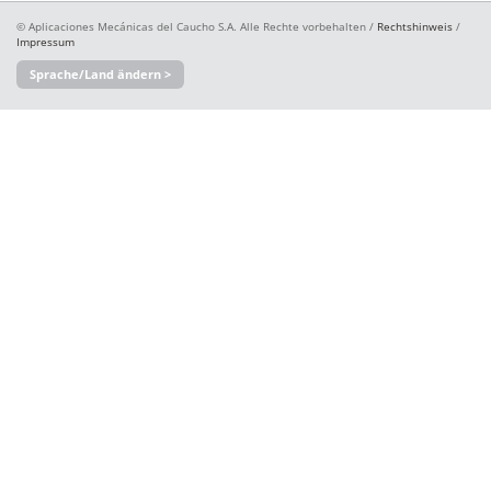
© Aplicaciones Mecánicas del Caucho S.A. Alle Rechte vorbehalten /
Rechtshinweis
/
Impressum
Sprache/Land ändern >