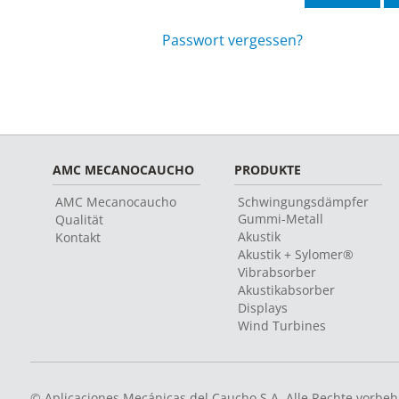
Passwort vergessen?
AMC MECANOCAUCHO
PRODUKTE
AMC Mecanocaucho
Schwingungsdämpfer
Gummi-Metall
Qualität
Akustik
Kontakt
Akustik + Sylomer®
Vibrabsorber
Akustikabsorber
Displays
Wind Turbines
© Aplicaciones Mecánicas del Caucho S.A. Alle Rechte vorbeh