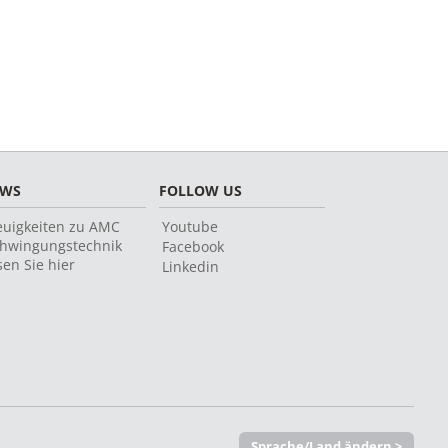
EWS
FOLLOW US
uigkeiten zu AMC
Youtube
hwingungstechnik
Facebook
sen Sie hier
Linkedin
Sprache/Land ändern >