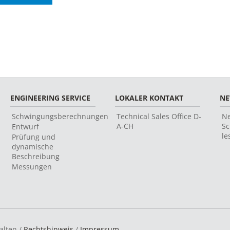
ENGINEERING SERVICE
LOKALER KONTAKT
N
Schwingungsberechnungen
Technical Sales Office D-
Ne
A-CH
Sc
Entwurf
le
Prüfung und
dynamische
Beschreibung
Messungen
alten /
Rechtshinweis
/
Impressum