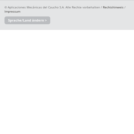
© Aplicaciones Mecánicas del Caucho S.A. Alle Rechte vorbehalten /
Rechtshinweis
/
Impressum
Sprache/Land ändern >