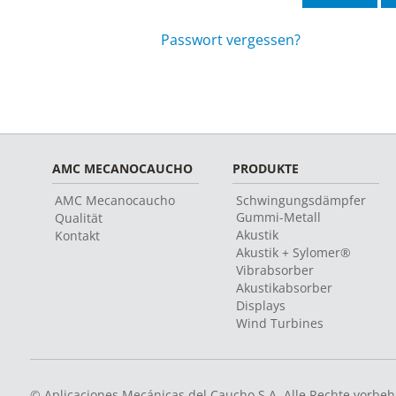
Passwort vergessen?
AMC MECANOCAUCHO
PRODUKTE
AMC Mecanocaucho
Schwingungsdämpfer
Gummi-Metall
Qualität
Akustik
Kontakt
Akustik + Sylomer®
Vibrabsorber
Akustikabsorber
Displays
Wind Turbines
© Aplicaciones Mecánicas del Caucho S.A. Alle Rechte vorbeh