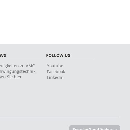
EWS
FOLLOW US
uigkeiten zu AMC
Youtube
hwingungstechnik
Facebook
sen Sie hier
Linkedin
Sprache/Land ändern >