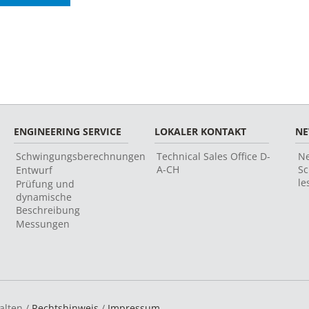
ENGINEERING SERVICE
LOKALER KONTAKT
N
Schwingungsberechnungen
Technical Sales Office D-
Ne
A-CH
Sc
Entwurf
le
Prüfung und
dynamische
Beschreibung
Messungen
alten /
Rechtshinweis
/
Impressum