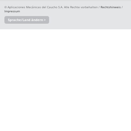
© Aplicaciones Mecánicas del Caucho S.A. Alle Rechte vorbehalten /
Rechtshinweis
/
Impressum
Sprache/Land ändern >