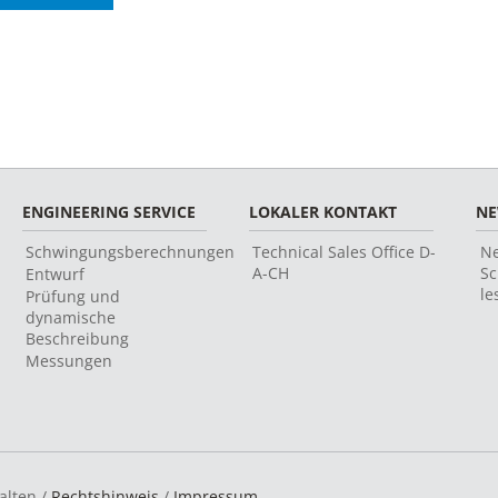
ENGINEERING SERVICE
LOKALER KONTAKT
N
Schwingungsberechnungen
Technical Sales Office D-
Ne
A-CH
Sc
Entwurf
le
Prüfung und
dynamische
Beschreibung
Messungen
alten /
Rechtshinweis
/
Impressum