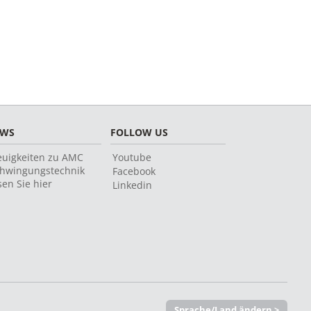
EWS
FOLLOW US
uigkeiten zu AMC
Youtube
hwingungstechnik
Facebook
sen Sie hier
Linkedin
Sprache/Land ändern >