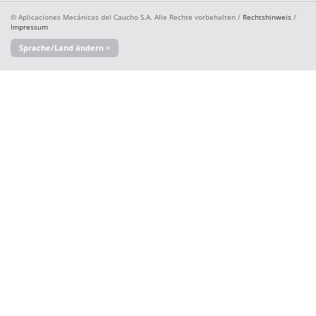
© Aplicaciones Mecánicas del Caucho S.A. Alle Rechte vorbehalten /
Rechtshinweis
/
Impressum
Sprache/Land ändern >