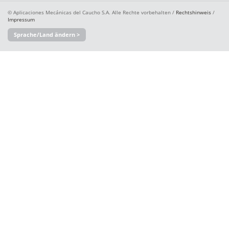
© Aplicaciones Mecánicas del Caucho S.A. Alle Rechte vorbehalten /
Rechtshinweis
/
Impressum
Sprache/Land ändern >