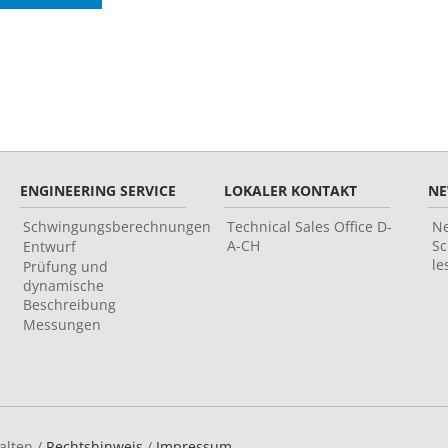
ENGINEERING SERVICE
LOKALER KONTAKT
N
Schwingungsberechnungen
Technical Sales Office D-
Ne
A-CH
Sc
Entwurf
le
Prüfung und
dynamische
Beschreibung
Messungen
alten /
Rechtshinweis
/
Impressum