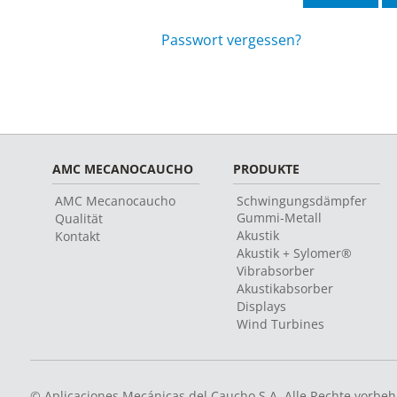
Passwort vergessen?
AMC MECANOCAUCHO
PRODUKTE
AMC Mecanocaucho
Schwingungsdämpfer
Gummi-Metall
Qualität
Akustik
Kontakt
Akustik + Sylomer®
Vibrabsorber
Akustikabsorber
Displays
Wind Turbines
© Aplicaciones Mecánicas del Caucho S.A. Alle Rechte vorbeh