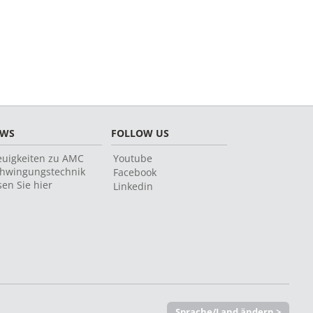
EWS
FOLLOW US
uigkeiten zu AMC
Youtube
hwingungstechnik
Facebook
sen Sie hier
Linkedin
Sprache/Land ändern >