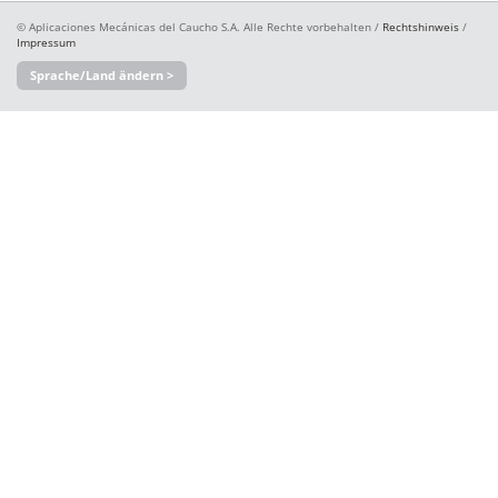
© Aplicaciones Mecánicas del Caucho S.A. Alle Rechte vorbehalten /
Rechtshinweis
/
Impressum
Sprache/Land ändern >