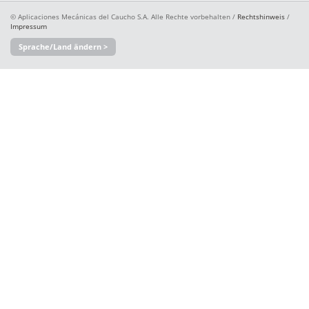
© Aplicaciones Mecánicas del Caucho S.A. Alle Rechte vorbehalten /
Rechtshinweis
/
Impressum
Sprache/Land ändern >