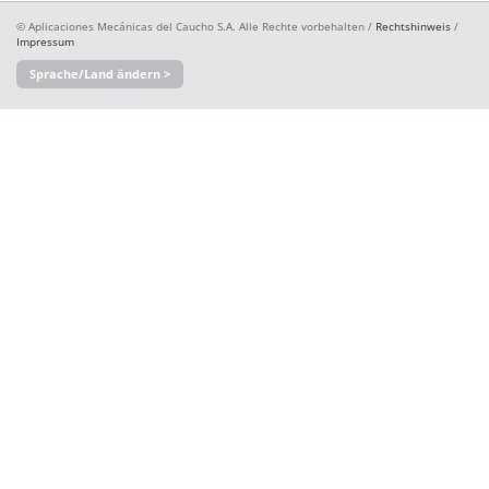
© Aplicaciones Mecánicas del Caucho S.A. Alle Rechte vorbehalten /
Rechtshinweis
/
Impressum
Sprache/Land ändern >