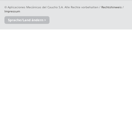
© Aplicaciones Mecánicas del Caucho S.A. Alle Rechte vorbehalten /
Rechtshinweis
/
Impressum
Sprache/Land ändern >