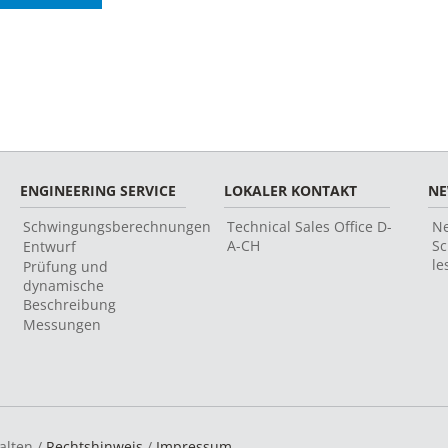
ENGINEERING SERVICE
LOKALER KONTAKT
N
Schwingungsberechnungen
Technical Sales Office D-
Ne
A-CH
Sc
Entwurf
le
Prüfung und
dynamische
Beschreibung
Messungen
alten /
Rechtshinweis
/
Impressum