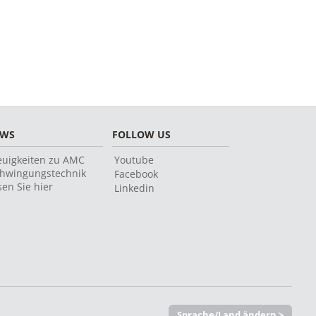
EWS
FOLLOW US
uigkeiten zu AMC
Youtube
hwingungstechnik
Facebook
sen Sie hier
Linkedin
Sprache/Land ändern >