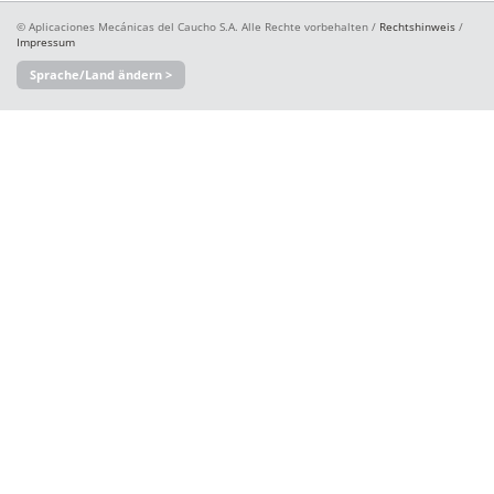
© Aplicaciones Mecánicas del Caucho S.A. Alle Rechte vorbehalten /
Rechtshinweis
/
Impressum
Sprache/Land ändern >