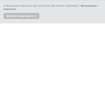
© Aplicaciones Mecánicas del Caucho S.A. Alle Rechte vorbehalten /
Rechtshinweis
/
Impressum
Sprache/Land ändern >