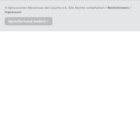
© Aplicaciones Mecánicas del Caucho S.A. Alle Rechte vorbehalten /
Rechtshinweis
/
Impressum
Sprache/Land ändern >