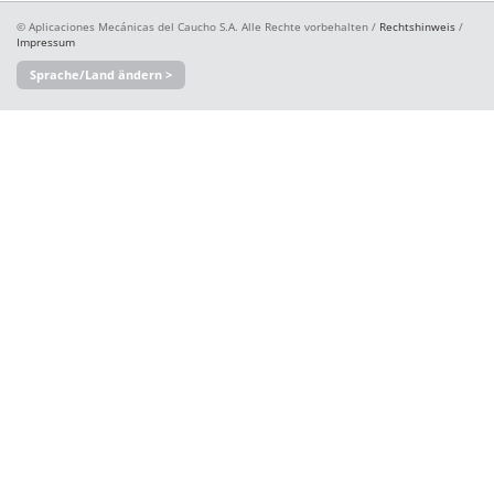
© Aplicaciones Mecánicas del Caucho S.A. Alle Rechte vorbehalten /
Rechtshinweis
/
Impressum
Sprache/Land ändern >