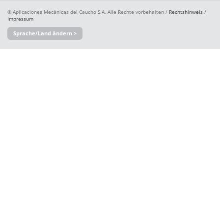
© Aplicaciones Mecánicas del Caucho S.A. Alle Rechte vorbehalten /
Rechtshinweis
/
Impressum
Sprache/Land ändern >