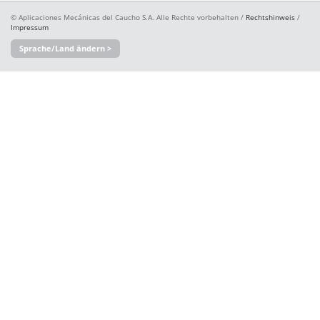
© Aplicaciones Mecánicas del Caucho S.A. Alle Rechte vorbehalten /
Rechtshinweis
/
Impressum
Sprache/Land ändern >