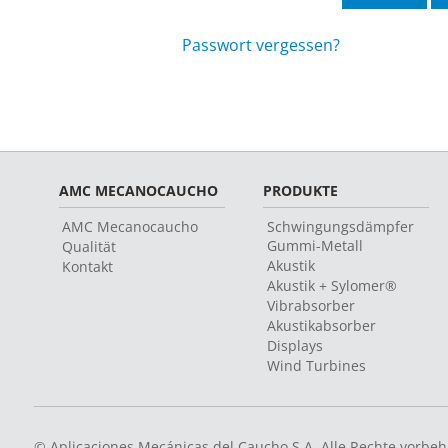
Passwort vergessen?
AMC MECANOCAUCHO
PRODUKTE
AMC Mecanocaucho
Schwingungsdämpfer
Gummi-Metall
Qualität
Akustik
Kontakt
Akustik + Sylomer®
Vibrabsorber
Akustikabsorber
Displays
Wind Turbines
© Aplicaciones Mecánicas del Caucho S.A. Alle Rechte vorbeh