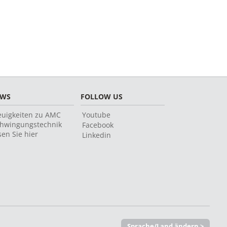
EWS
FOLLOW US
uigkeiten zu AMC
Youtube
hwingungstechnik
Facebook
sen Sie hier
Linkedin
Sprache/Land ändern >