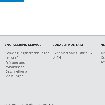
ENGINEERING SERVICE
LOKALER KONTAKT
N
Schwingungsberechnungen
Technical Sales Office D-
Ne
A-CH
Sc
Entwurf
le
Prüfung und
dynamische
Beschreibung
Messungen
alten /
Rechtshinweis
/
Impressum