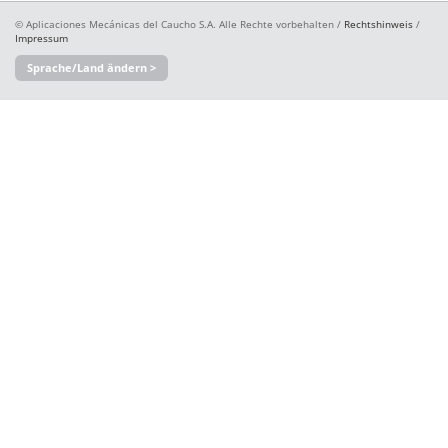
© Aplicaciones Mecánicas del Caucho S.A. Alle Rechte vorbehalten /
Rechtshinweis
/
Impressum
Sprache/Land ändern >