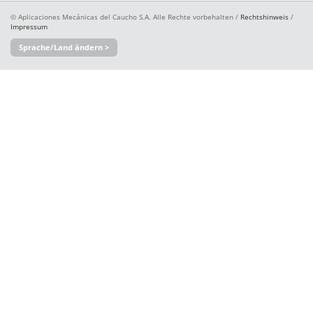
© Aplicaciones Mecánicas del Caucho S.A. Alle Rechte vorbehalten /
Rechtshinweis
/
Impressum
Sprache/Land ändern >