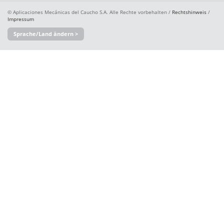
© Aplicaciones Mecánicas del Caucho S.A. Alle Rechte vorbehalten /
Rechtshinweis
/
Impressum
Sprache/Land ändern >