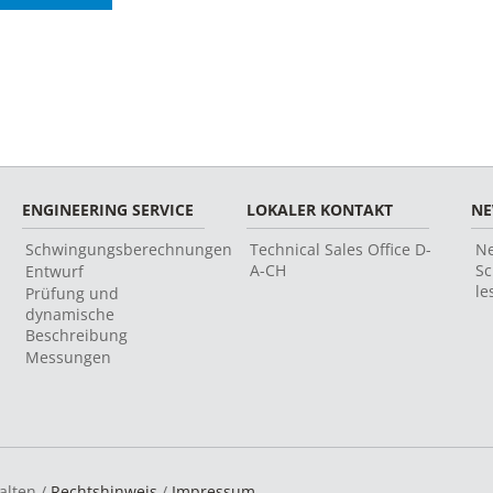
ENGINEERING SERVICE
LOKALER KONTAKT
N
Schwingungsberechnungen
Technical Sales Office D-
Ne
A-CH
Sc
Entwurf
le
Prüfung und
dynamische
Beschreibung
Messungen
alten /
Rechtshinweis
/
Impressum