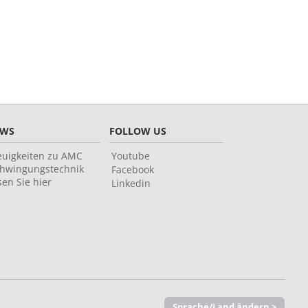
EWS
FOLLOW US
uigkeiten zu AMC
Youtube
hwingungstechnik
Facebook
sen Sie hier
Linkedin
Sprache/Land ändern >