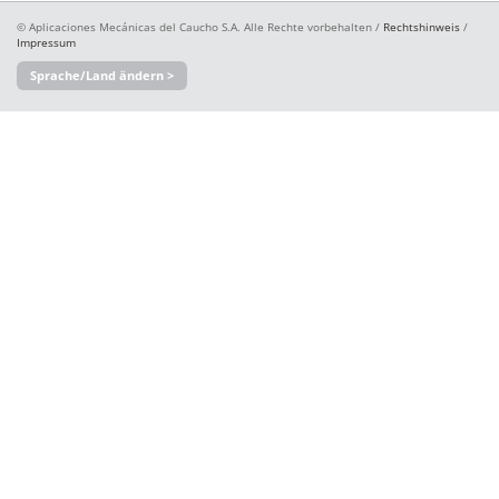
© Aplicaciones Mecánicas del Caucho S.A. Alle Rechte vorbehalten /
Rechtshinweis
/
Impressum
Sprache/Land ändern >