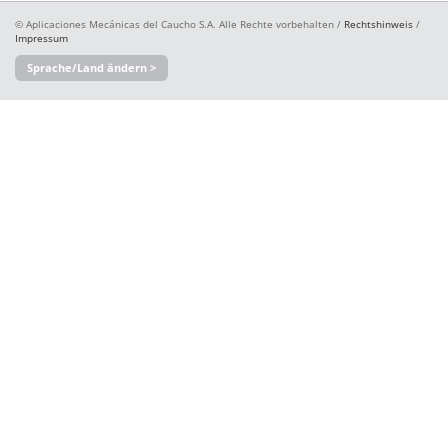
© Aplicaciones Mecánicas del Caucho S.A. Alle Rechte vorbehalten /
Rechtshinweis
/
Impressum
Sprache/Land ändern >