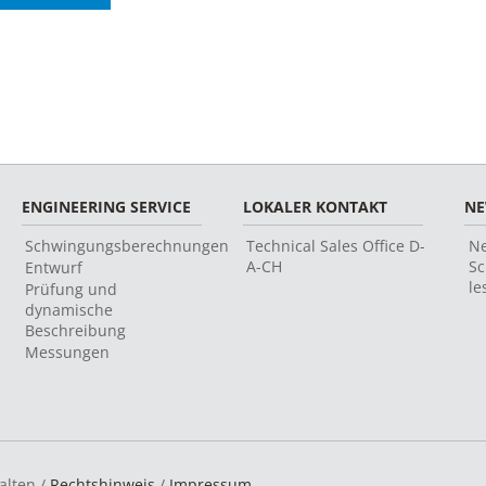
ENGINEERING SERVICE
LOKALER KONTAKT
N
Schwingungsberechnungen
Technical Sales Office D-
Ne
A-CH
Sc
Entwurf
le
Prüfung und
dynamische
Beschreibung
Messungen
alten /
Rechtshinweis
/
Impressum