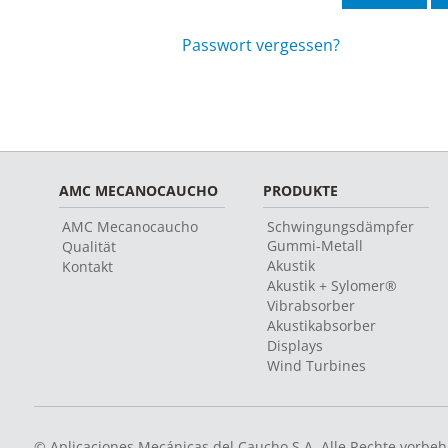
Passwort vergessen?
AMC MECANOCAUCHO
PRODUKTE
AMC Mecanocaucho
Schwingungsdämpfer
Gummi-Metall
Qualität
Akustik
Kontakt
Akustik + Sylomer®
Vibrabsorber
Akustikabsorber
Displays
Wind Turbines
© Aplicaciones Mecánicas del Caucho S.A. Alle Rechte vorbeh