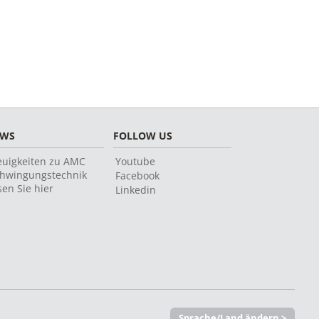
EWS
FOLLOW US
uigkeiten zu AMC
Youtube
hwingungstechnik
Facebook
sen Sie hier
Linkedin
Sprache/Land ändern >