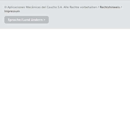
© Aplicaciones Mecánicas del Caucho S.A. Alle Rechte vorbehalten /
Rechtshinweis
/
Impressum
Sprache/Land ändern >