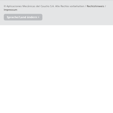
© Aplicaciones Mecánicas del Caucho S.A. Alle Rechte vorbehalten /
Rechtshinweis
/
Impressum
Sprache/Land ändern >