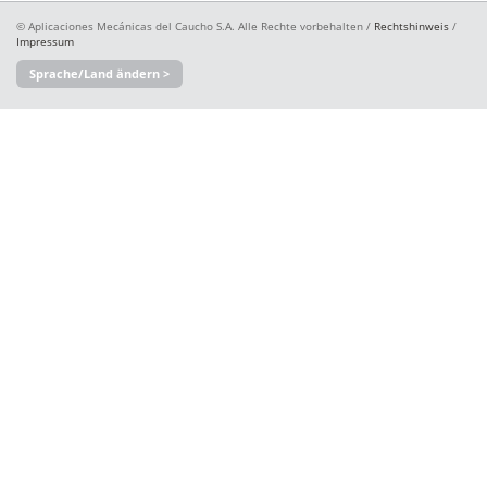
© Aplicaciones Mecánicas del Caucho S.A. Alle Rechte vorbehalten /
Rechtshinweis
/
Impressum
Sprache/Land ändern >