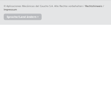
© Aplicaciones Mecánicas del Caucho S.A. Alle Rechte vorbehalten /
Rechtshinweis
/
Impressum
Sprache/Land ändern >