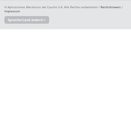
© Aplicaciones Mecánicas del Caucho S.A. Alle Rechte vorbehalten /
Rechtshinweis
/
Impressum
Sprache/Land ändern >