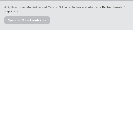
© Aplicaciones Mecánicas del Caucho S.A. Alle Rechte vorbehalten /
Rechtshinweis
/
Impressum
Sprache/Land ändern >