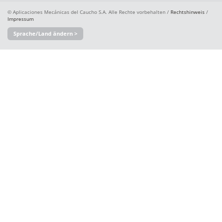
© Aplicaciones Mecánicas del Caucho S.A. Alle Rechte vorbehalten /
Rechtshinweis
/
Impressum
Sprache/Land ändern >