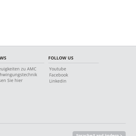
EWS
FOLLOW US
uigkeiten zu AMC
Youtube
hwingungstechnik
Facebook
sen Sie hier
Linkedin
Sprache/Land ändern >