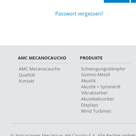
Passwort vergessen?
AMC MECANOCAUCHO
PRODUKTE
AMC Mecanocaucho
Schwingungsdämpfer
Gummi-Metall
Qualität
Akustik
Kontakt
Akustik + Sylomer®
Vibrabsorber
Akustikabsorber
Displays
Wind Turbines
© Aplicaciones Mecánicas del Caucho S.A. Alle Rechte vorbeh