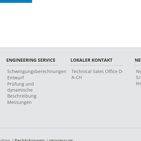
ENGINEERING SERVICE
LOKALER KONTAKT
N
Schwingungsberechnungen
Technical Sales Office D-
Ne
A-CH
Sc
Entwurf
le
Prüfung und
dynamische
Beschreibung
Messungen
alten /
Rechtshinweis
/
Impressum