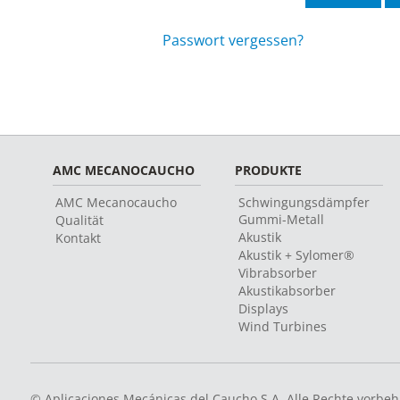
Passwort vergessen?
AMC MECANOCAUCHO
PRODUKTE
AMC Mecanocaucho
Schwingungsdämpfer
Gummi-Metall
Qualität
Akustik
Kontakt
Akustik + Sylomer®
Vibrabsorber
Akustikabsorber
Displays
Wind Turbines
© Aplicaciones Mecánicas del Caucho S.A. Alle Rechte vorbeh