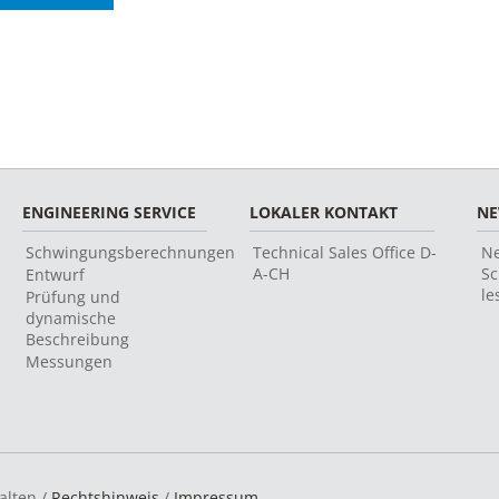
ENGINEERING SERVICE
LOKALER KONTAKT
N
Schwingungsberechnungen
Technical Sales Office D-
Ne
A-CH
Sc
Entwurf
le
Prüfung und
dynamische
Beschreibung
Messungen
alten /
Rechtshinweis
/
Impressum