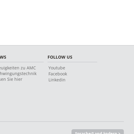
EWS
FOLLOW US
uigkeiten zu AMC
Youtube
hwingungstechnik
Facebook
sen Sie hier
Linkedin
Sprache/Land ändern >