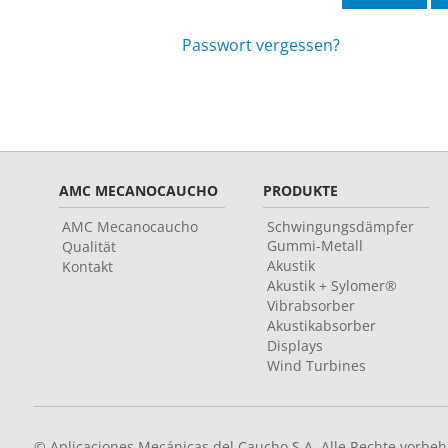
Passwort vergessen?
AMC MECANOCAUCHO
PRODUKTE
AMC Mecanocaucho
Schwingungsdämpfer
Gummi-Metall
Qualität
Akustik
Kontakt
Akustik + Sylomer®
Vibrabsorber
Akustikabsorber
Displays
Wind Turbines
© Aplicaciones Mecánicas del Caucho S.A. Alle Rechte vorbeh