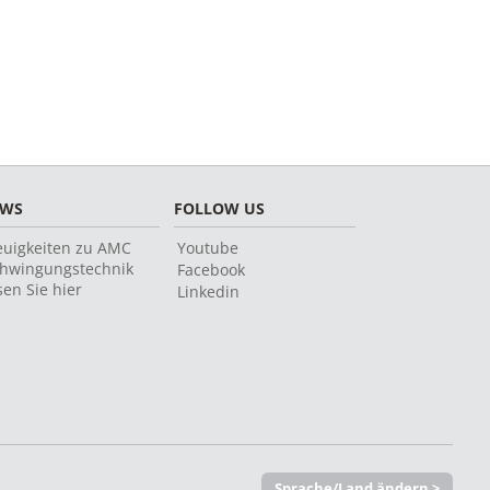
EWS
FOLLOW US
uigkeiten zu AMC
Youtube
hwingungstechnik
Facebook
sen Sie hier
Linkedin
Sprache/Land ändern >