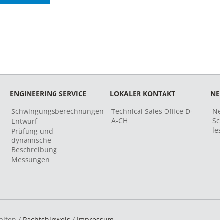
ENGINEERING SERVICE
LOKALER KONTAKT
N
Schwingungsberechnungen
Technical Sales Office D-
Ne
A-CH
Sc
Entwurf
le
Prüfung und
dynamische
Beschreibung
Messungen
alten /
Rechtshinweis
/
Impressum