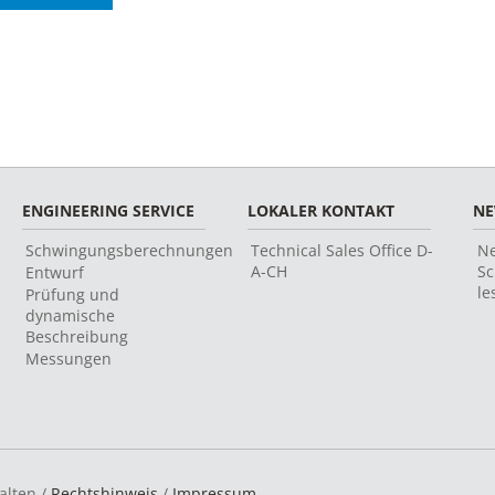
ENGINEERING SERVICE
LOKALER KONTAKT
N
Schwingungsberechnungen
Technical Sales Office D-
Ne
A-CH
Sc
Entwurf
le
Prüfung und
dynamische
Beschreibung
Messungen
alten /
Rechtshinweis
/
Impressum