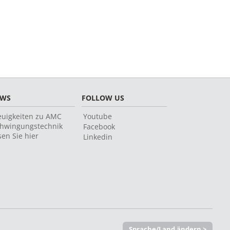
EWS
FOLLOW US
uigkeiten zu AMC
Youtube
hwingungstechnik
Facebook
sen Sie hier
Linkedin
Sprache/Land ändern >