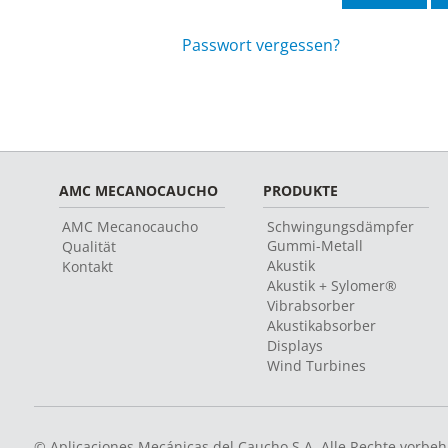
Passwort vergessen?
AMC MECANOCAUCHO
PRODUKTE
AMC Mecanocaucho
Schwingungsdämpfer
Gummi-Metall
Qualität
Akustik
Kontakt
Akustik + Sylomer®
Vibrabsorber
Akustikabsorber
Displays
Wind Turbines
© Aplicaciones Mecánicas del Caucho S.A. Alle Rechte vorbeh