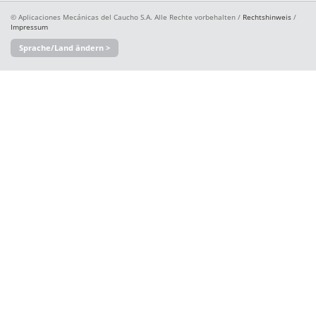
© Aplicaciones Mecánicas del Caucho S.A. Alle Rechte vorbehalten /
Rechtshinweis
/
Impressum
Sprache/Land ändern >